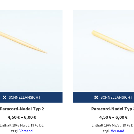
Dieses Produkt weist mehrere Varianten auf. Die Optionen können auf der Produktseite gewählt werden
Dieses Produkt weist mehrere Varianten auf. Die Optionen können auf der Produktseite gewählt werden
SCHNELLANSICHT
SCHNELLANSICHT
Paracord-Nadel Typ 2
Paracord-Nadel Typ 
Preisspanne:
Pre
4,50
€
–
6,00
€
4,50
€
–
6,00
€
4,50 €
4,5
Enthält 19% MwSt. 19 % DE
Enthält 19% MwSt. 19 % D
bis
bis
6,00 €
6,0
zzgl.
Versand
zzgl.
Versand