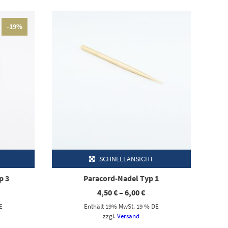
Dieses Produkt weist mehrere Varianten auf. Die Optionen können auf der Produktseite gewählt werden
-19%
SCHNELLANSICHT
p 3
Paracord-Nadel Typ 1
icher
tueller
Preisspanne:
4,50
€
–
6,00
€
eis
4,50 €
E
Enthält 19% MwSt. 19 % DE
:
bis
50 €.
6,00 €
zzgl.
Versand