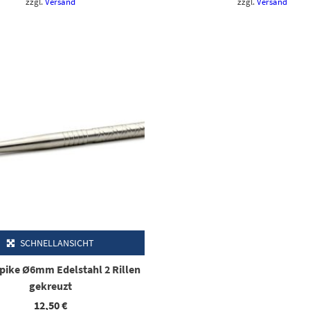
27,50 €
22,50 €.
27,50 €
22,
zzgl.
Versand
zzgl.
Versand
SCHNELLANSICHT
Spike Ø6mm Edelstahl 2 Rillen
gekreuzt
12,50
€