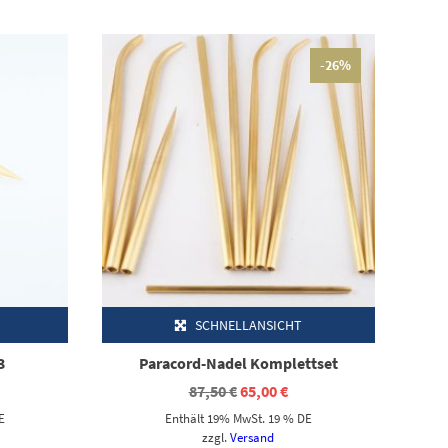
-26%
SCHNELLANSICHT
3
Paracord-Nadel Komplettset
isspanne:
Ursprünglicher
Aktueller
87,50
€
65,00
€
0 €
Preis
Preis
E
Enthält 19% MwSt. 19 % DE
war:
ist:
0 €
87,50 €
65,00 €.
zzgl.
Versand