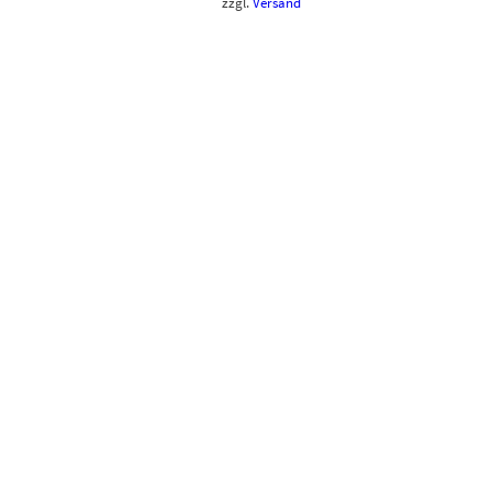
50 €.
6,00 €
zzgl.
Versand