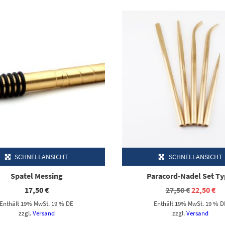
SCHNELLANSICHT
SCHNELLANSICHT
Spatel Messing
Paracord-Nadel Set Ty
Ursprüngl
Ak
17,50
€
27,50
€
22,50
€
Preis
Pr
Enthält 19% MwSt. 19 % DE
Enthält 19% MwSt. 19 % D
war:
ist
27,50 €
22,
zzgl.
Versand
zzgl.
Versand