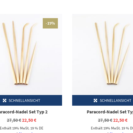
-19%
SCHNELLANSICHT
SCHNELLANSICHT
aracord-Nadel Set Typ 2
Paracord-Nadel Set Ty
Ursprünglicher
Aktueller
Ursprüngl
Ak
27,50
€
22,50
€
27,50
€
22,50
€
Preis
Preis
Preis
Pr
Enthält 19% MwSt. 19 % DE
Enthält 19% MwSt. 19 % D
war:
ist:
war:
ist