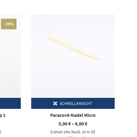
Dieses Produkt weist mehrere Varianten auf. Die Optionen können auf der Produktseite gewählt werden
-19%
SCHNELLANSICHT
p 1
Paracord-Nadel Micro
icher
tueller
Preisspanne:
5,00
€
–
6,00
€
eis
5,00 €
E
Enthält 19% MwSt. 19 % DE
:
bis