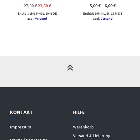
Ursprünglicher
Aktueller
Preisspanne
27,50
€
22,50
€
5,00
€
–
6,00
€
Preis
Preis
5,00 €
Enthält 19% MwSt. 19 % DE
war:
ist:
Enthält 19% MwSt. 19 % DE
bis
27,50 €
22,50 €.
6,00 €
zzgl.
Versand
zzgl.
Versand
KONTAKT
HILFE
Impressum
Warenkorb
Versand & Lieferung
HACKL | PARACORD