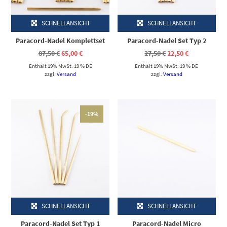
SCHNELLANSICHT
SCHNELLANSICHT
Paracord-Nadel Komplettset
Paracord-Nadel Set Typ 2
Ursprünglicher
Aktueller
Ursprünglicher
Aktueller
87,50
€
65,00
€
27,50
€
22,50
€
Preis
Preis
Preis
Preis
Enthält 19% MwSt. 19 % DE
war:
ist:
Enthält 19% MwSt. 19 % DE
war:
ist:
87,50 €
65,00 €.
27,50 €
22,50 €.
zzgl.
Versand
zzgl.
Versand
Dieses Produkt weist mehrere Varianten auf. Die Optionen können auf der Produktseite gewählt werden
-19%
SCHNELLANSICHT
SCHNELLANSICHT
Paracord-Nadel Set Typ 1
Paracord-Nadel Micro