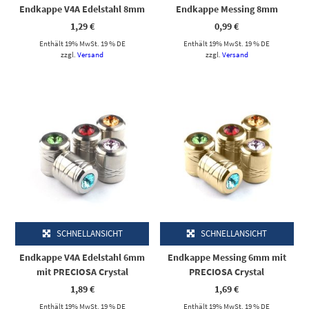
Endkappe V4A Edelstahl 8mm
Endkappe Messing 8mm
1,29
€
0,99
€
Enthält 19% MwSt. 19 % DE
Enthält 19% MwSt. 19 % DE
zzgl.
Versand
zzgl.
Versand
Dieses Produkt weist mehrere Varianten auf. Die Optionen können auf der Produktseite gewählt werden
Dieses Produkt weist mehrere Varianten auf. Die Optionen können auf der Produktseite gewählt werden
SCHNELLANSICHT
SCHNELLANSICHT
Endkappe V4A Edelstahl 6mm
Endkappe Messing 6mm mit
mit PRECIOSA Crystal
PRECIOSA Crystal
1,89
€
1,69
€
Enthält 19% MwSt. 19 % DE
Enthält 19% MwSt. 19 % DE