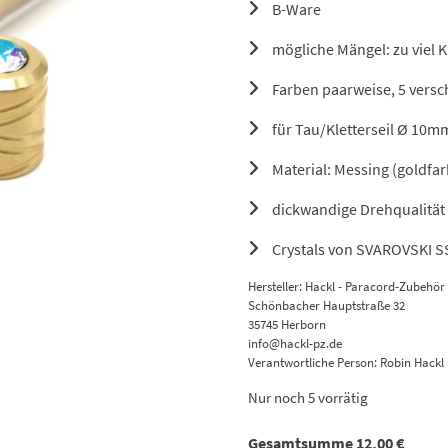
war:
B-Ware
24,90 €
mögliche Mängel: zu viel K
Farben paarweise, 5 vers
für Tau/Kletterseil Ø 10m
Material: Messing (goldfa
dickwandige Drehqualität
Crystals von SVAROVSKI S
Hersteller:
Hackl - Paracord-Zubehör
Schönbacher Hauptstraße 32
35745 Herborn
info@hackl-pz.de
Verantwortliche Person:
Robin Hackl
Nur noch 5 vorrätig
Gesamtsumme
12,00
€