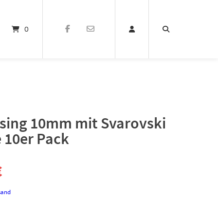
0
sing 10mm mit Svarovski
 10er Pack
nglicher
Aktueller
€
Preis
sand