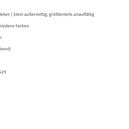
ist:
12,00 €.
leber / Stein außermittig, größtenteils unauffällig
chiedene Farben
m
rbend)
S29