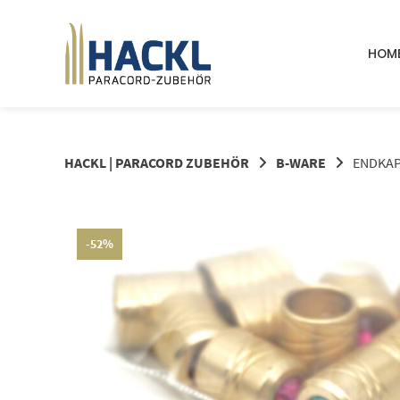
Springe
zum
Inhalt
HOM
HACKL | PARACORD ZUBEHÖR
B-WARE
ENDKAP
-52%