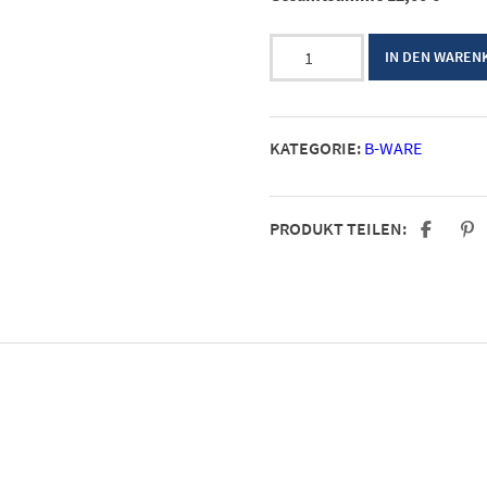
Endkappe
IN DEN WAREN
Messing
10mm
mit
KATEGORIE:
B-WARE
Svarovski
Crystal
B-
PRODUKT TEILEN:
Ware
10er
Pack
Menge