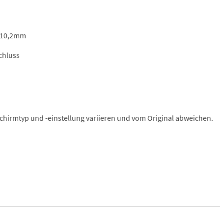
 10,2mm
chluss
schirmtyp und -einstellung variieren und vom Original abweichen.