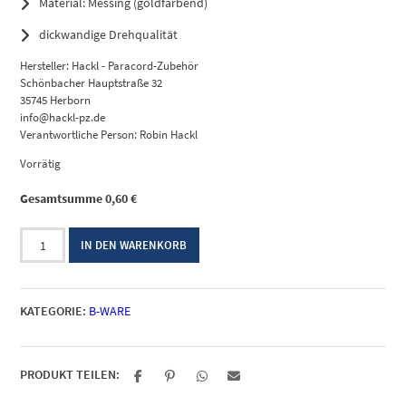
Material: Messing (goldfarbend)
dickwandige Drehqualität
Hersteller:
Hackl - Paracord-Zubehör
Schönbacher Hauptstraße 32
35745 Herborn
info@hackl-pz.de
Verantwortliche Person:
Robin Hackl
Vorrätig
Gesamtsumme
0,60
€
Endkappe
IN DEN WARENKORB
Messing
10mm
Rauten
KATEGORIE:
B-WARE
B-
Ware
Menge
PRODUKT TEILEN: