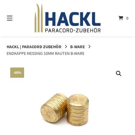
Springe
zum
Inhalt
0
HACKL | PARACORD ZUBEHÖR
B-WARE
ENDKAPPE MESSING 10MM RAUTEN B-WARE
-60%