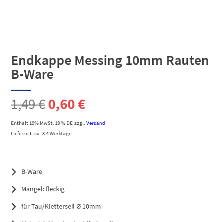
Endkappe Messing 10mm Rauten
B-Ware
Ursprünglicher
Aktueller
1,49
€
0,60
€
Preis
Preis
Enthält 19% MwSt. 19 % DE
zzgl.
Versand
Lieferzeit: ca. 3-4 Werktage
war:
ist:
1,49 €
0,60 €.
B-Ware
Mängel: fleckig
für Tau/Kletterseil Ø 10mm